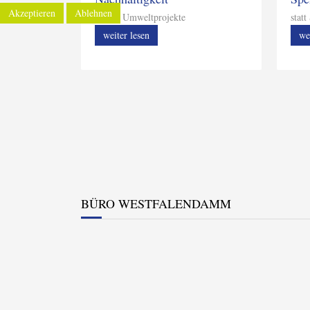
Akzeptieren
Ablehnen
unsere Umweltprojekte
stat
weiter lesen
we
BÜRO WESTFALENDAMM